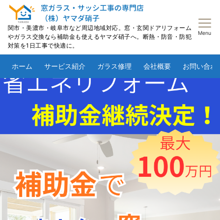
関市・美濃市・岐阜市など周辺地域対応。窓・玄関ドアリフォーム
Menu
やガラス交換なら補助金も使えるヤマダ硝子へ。断熱・防音・防犯
対策を1日工事で快適に。
ホーム
サービス紹介
ガラス修理
会社概要
お問い合わ