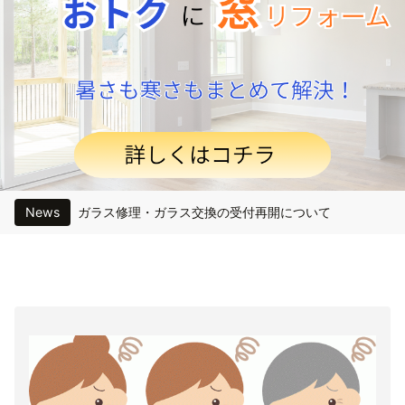
News
ガラス修理・ガラス交換の受付再開について
【岐阜県関市】ドアクローザー取替・玄関収納網戸交換｜積水ハウス玄関ドアの専用品で対応
【岐阜県関市】内窓工事｜以前の効果を実感され、2階居室と1階和室へ追加施工
【岐阜県関市】防犯ガラス交換工事｜セキュオSP破損のため保険対応で取替え
【岐阜県岐阜市】｜TOSTEM ロイヤル玄関引戸の戸車交換