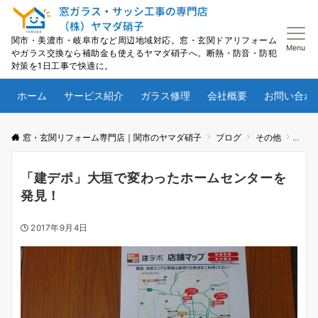
関市・美濃市・岐阜市など周辺地域対応。窓・玄関ドアリフォーム
Menu
やガラス交換なら補助金も使えるヤマダ硝子へ。断熱・防音・防犯
対策を1日工事で快適に。
ホーム
サービス紹介
ガラス修理
会社概要
お問い合わ
窓・玄関リフォーム専門店｜関市のヤマダ硝子
ブログ
その他
「建
「建デポ」大垣で変わったホームセンターを
発見！
2017年9月4日