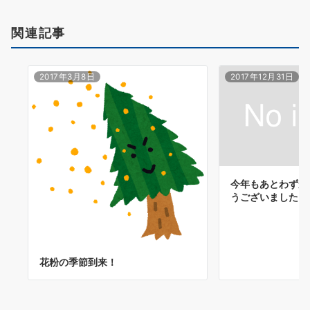
シ
ョ
関連記事
ン
2017年3月8日
2017年12月31日
今年もあとわずか
うございました！
花粉の季節到来！