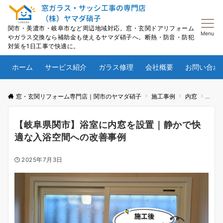
関市・美濃市・岐阜市など周辺地域対応。窓・玄関ドアリフォーム
Menu
やガラス交換なら補助金も使えるヤマダ硝子へ。断熱・防音・防犯
対策を1日工事で快適に。
ホーム
サービス紹介
ガラス修理
会社概要
お問い合わ
窓・玄関リフォーム専門店｜関市のヤマダ硝子
施工事例
内窓
【岐
【岐阜県関市】浴室に内窓を設置｜静かで快
適な入浴空間への改善事例
2025年7月3日