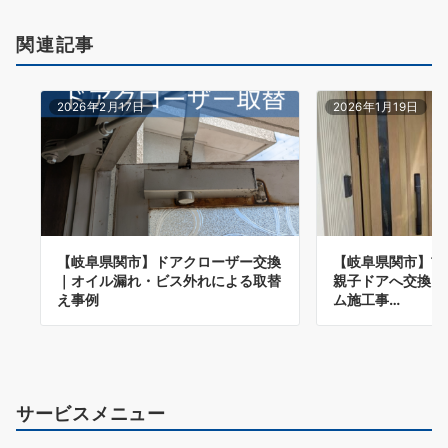
ョ
関連記事
ン
2026年2月17日
2026年1月19日
【岐阜県関市】ドアクローザー交換
【岐阜県関市】玄
｜オイル漏れ・ビス外れによる取替
親子ドアへ交換｜
え事例
ム施工事…
サービスメニュー