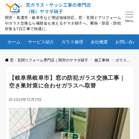
関市・美濃市・岐阜市など周辺地域対応。窓・玄関ドアリフォーム
Menu
やガラス交換なら補助金も使えるヤマダ硝子へ。断熱・防音・防犯
対策を1日工事で快適に。
ホーム
サービス紹介
ガラス修理
会社概要
お問い合わ
窓・玄関リフォーム専門店｜関市のヤマダ硝子
施工事例
ガラス
【
【岐阜県岐阜市】窓の防犯ガラス交換工事｜
空き巣対策に合わせガラスへ取替
2025年12月11日