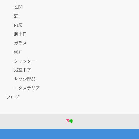
玄関
窓
内窓
勝手口
ガラス
網戸
シャッター
浴室ドア
サッシ部品
エクステリア
ブログ