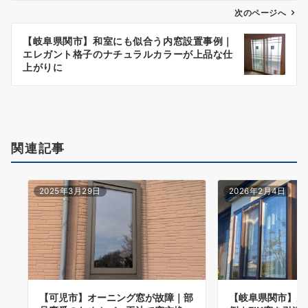
ナ
次のページへ
ビ
【岐阜県関市】和室にも似合う内窓設置事例｜
エレガント格子のナチュラルカラーが上品な仕
ゲ
上がりに
ー
シ
ョ
関連記事
ン
2025年3月29日
2026年2月4日
【可児市】オーニング窓が故障｜部
【岐阜県関市】窓